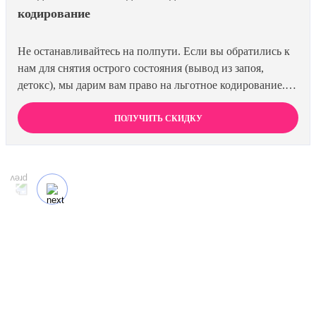
кодирование
Не останавливайтесь на полпути. Если вы обратились к
нам для снятия острого состояния (вывод из запоя,
детокс), мы дарим вам право на льготное кодирование.
Просто предъявите документ об оплате первичной
процедуры, и получите скидку 15% на любой метод
ПОЛУЧИТЬ СКИДКУ
кодирования в нашей клинике. Ваш путь к трезвости
должен быть выгодным.