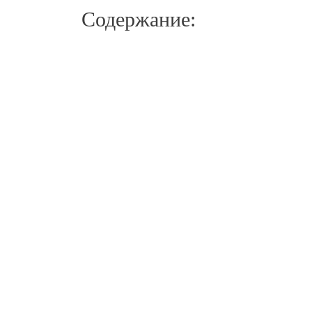
Содержание:
Входящая заявка
Сбор ана
Заполните форму на сайте
Наши спе
нашей клиники, чтобы
проведут
отправить заявку на
интервью